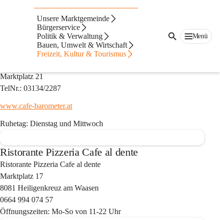
Auf dieser Seite
Unsere Marktgemeinde
Gastronomie
Bürgerservice
Politik & Verwaltung
Menü
Bauen, Umwelt & Wirtschaft
Gasthaus Das Kötschler
Freizeit, Kultur & Tourismus
Bernhard Haiderer
Marktplatz 21
TelNr.: 03134/2287
www.cafe-barometer.at
Ruhetag: Dienstag und Mittwoch
Ristorante Pizzeria Cafe al dente
Ristorante Pizzeria Cafe al dente
Marktplatz 17
8081 Heiligenkreuz am Waasen
0664 994 074 57
Öffnungszeiten: Mo-So von 11-22 Uhr