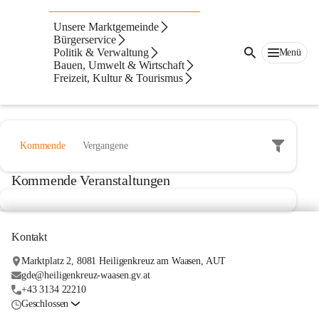
Aktuelles
Unsere Marktgemeinde
Formular Ferialarbeit
Bürgerservice
Politik & Verwaltung
Menü
Bauen, Umwelt & Wirtschaft
2026-Ferialarbeit-ANTRAG
Freizeit, Kultur & Tourismus
Kommende
Vergangene
Kommende Veranstaltungen
Kontakt
Marktplatz 2, 8081 Heiligenkreuz am Waasen, AUT
gde@heiligenkreuz-waasen.gv.at
+43 3134 22210
Geschlossen