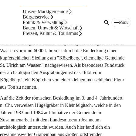
Geschichte
Unsere Marktgemeinde
Chronik (in Kurzfassung)
Bürgerservice
Politik & Verwaltung
Menü
Gründung, erste urkundliche Nennung und Kurzgeschichte der 
Bauen, Umwelt & Wirtschaft
Gemeinde:
Freizeit, Kultur & Tourismus
Eine Besiedlung der näheren Umgebung von Heiligenkreuz am 
Waasen vor rund 6000 Jahren ist durch die Entdeckung einer 
kupferzeitlichen Siedlung am "Kögelberg", ehemalige Gemeinde 
St. Ulrich am Waasen" nachgewiesen. Als besonderes Fundstück 
der archäologischen Ausgrabungen ist das "Idol vom 
Kögelberg", ein Köpfchen von einer kleinen menschlichen Figur 
aus Ton zu nennen.
Auf die Zeit der römischen Besiedlung im 3. und 4. Jahrhundert 
n. Chr. verweisen Hügelgräber in Kleinfelgitsch, welche in den 
Jahren 1983 und 1984 auf Initiative der Gemeinde in 
Zusammenarbeit mit dem Landesmuseum Joanneum 
archäologisch untersucht wurden. Auch hier fand sich ein 
erwähnenswerter Grabeinbau aus großen ortsfremden 